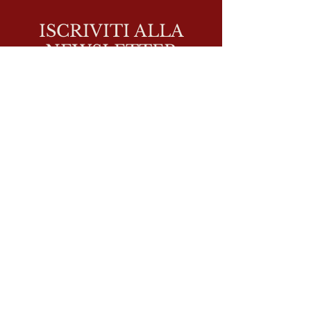
ISCRIVITI ALLA
NEWSLETTER
Resta sempre aggiornato sulle programmazioni, i
corsi e le iniziative.
E-mail
Iscriviti
© 2026 By I AM ART - APS. Powered
and secured by
Wix